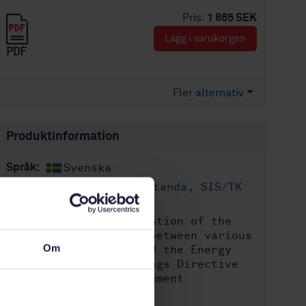
Pris:
1 865 SEK
Lägg i varukorgen
PDF
Fler alternativ
Produktinformation
Svenska
Språk:
Energiprestanda, SIS/TK
Framtagen av:
189/AG 05
Explanation of the
Internationell titel:
general relationship between various
Om
European Standards and the Energy
Performance of Buildings Directive
(EPBD) - Umbrella document
STD-76935
Artikelnummer: