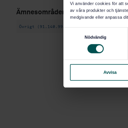
Vi använder cookies för att s
av våra produkter och tjänster
Ämnesområden
medgivande eller anpassa dit
Övrigt (91.140.99)
S
Nödvändig
a
m
t
y
c
k
Avvisa
e
s
v
a
l