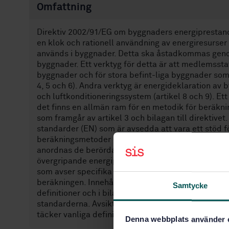
Omfattning
Direktiv 2002/91/EG om byggnaders energiprestanda
en klok och rationell användning av energiresurser
används i byggnader. Detta ska åstadkommas genom 
byggnader. Ett verktyg för detta är att medlemssta
byggnader och för stora befint-liga byggnader som
4, 5 och 6). Andra verktyg är energideklaration av
och luftkonditioneringssystem (artikel 8 och 9). Ett 
det finns en allmän ram för en metodik för beräkn
som framgår av artikel 3 och bilagan till direktive
standarder (EN) som är avsedda att vara ett stöd 
beräkningsmetoder och tillhörande underlag för att
anordnas de berörda standarderna på ett hierarkiskt
övergripande energiprestanda som stöd för artikel 4 ti
som avser specifika aspekter eller moduler av byg
beräkningen. Innehållet i de olika standarderna sam
Samtycke
definitioner och i bilaga D finns det en lista med
standarderna. Avsikten är att dessa bilagor ska ut
täcker vanliga definitioner och symboler för energ
Denna webbplats använder 