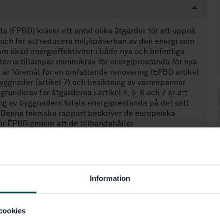
 (EPBD) kräver ett antal olika åtgärder för att uppnå
 och för att reducera miljöpåverkan av den energi som
ökad energieffektivitet i både nya och befintliga
terna tillämpar minimikrav för energiprestanda för nya
 är föremål för en omfattande renovering (EPBD artikel
 byggnader (artikel 7) och besiktning av värmepannor
grundkrav för åtgärderna i artikel 4, 5, 6 och 7 är att
ing av byggnaders totala energiprestanda på det sätt
t. Denna tekniska rapport beskriver de europeiska
för EPBD genom att de tillhandahåller
 ge en byggnads totala energi-prestanda. I bilaga A
 sätt. I avsnitt 1 listas standarder som berör
ll 7 i direktivet. I avsnitt 2 till 5 listas de standarder
gnaders energiprestanda som bidrar till den totala
manfattas i bilaga B. I bilaga C finns det en lista med
Information
 viktiga symboler som an-vänds genomgående i
göra grunden till en framtida tre-språkig standard som
iberäkningar.
cookies