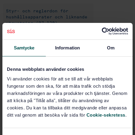
Styr- och reglerdon för
hushållsapparater och liknande
utrustning (97.120)
Köp denna standard
Samtycke
Information
Om
STANDARD
Denna webbplats använder cookies
SVENSK STANDARD
· SS-EN 12098-5:2017
Styr- och reglerutrustningar för värmesystem - Del 5:
Vi använder cookies för att se till att vår webbplats
Start-stopp tidsschemafunktioner i utrustning för
fungerar som den ska, för att mäta trafik och stödja
värmesystem - Modul M3-5,6,7,8
marknadsföringen av våra produkter och tjänster. Genom
att klicka på "Tillåt alla", tillåter du användning av
Prenumerera på standarden - Läs mer
cookies. Du kan ta tillbaka ditt medgivande eller anpassa
ditt val genom att besöka vår sida för
Cookie-sekretess
.
Pris:
1 097 SEK
Lägg i varukorgen
PDF