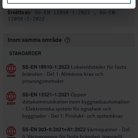
SS-EN 12098-5:2005
Ersätter:
SS-EN 12098-1:2022
,
SS-EN
Ersätts av:
12098-3:2022
Inom samma område
STANDARDER
SS-EN 16510-1:2023
Lokaleldstäder för fasta
bränslen - Del 1: Allmänna krav och
provningsmetoder
SS-EN 13321-1:2021
Öppen
datakommunikation inom byggnadsautomation
- Elektroniska system för egnahem och
byggnader - Del 1: Produkt- och systemkrav
SS-EN 303-5:2021+A1:2022
Värmepannor - Del
5: Värmepannor för fasta bränslen, manuellt