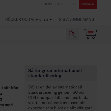
NYHETER OCH PRESS
LOGGA IN
BÖCKER OCH VERKTYG
SIS ABONNEMANG
d
Så fungerar internationell
standardisering
SIS är en del av internationell
l allt från
standardisering genom ISO och
a
CEN (Europa). Tillsammans bildar
tt
vi ett stort nätverk av tusentals
mma med
experter, som blivit en allt viktigare