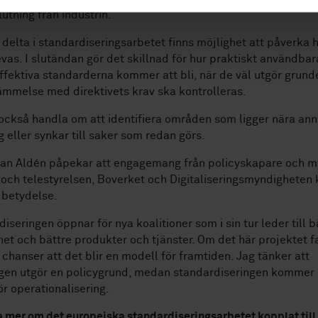
utning från industrin.
delta i standardiseringsarbetet finns möjlighet att påverka 
evas. I slutändan gör det skillnad för hur praktiskt användbar
fektiva standarderna kommer att bli, när de väl utgör grunde
mmelse med direktivets krav ska kontrolleras.
också handla om att identifiera områden som ligger nära an
g eller synkar till saker som redan görs.
an Aldén påpekar att engagemang från policyskapare och m
och telestyrelsen, Boverket och Digitaliseringsmyndighete
r betydelse.
iseringen öppnar för nya koalitioner som i sin tur leder till b
ghet och bättre produkter och tjänster. Om det här projektet fa
 chanser att det blir en modell för framtiden. Jag tänker att
ngen utgör en policygrund, medan standardiseringen kommer at
ör operationalisering.
ta mer om det europeiska standardiseringsarbetet kopplat till