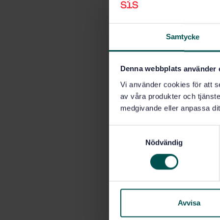
skapar ett
Det är en i
funktionsf
Samtycke
Tre har
Denna webbplats använder 
fram
Vi använder cookies för att s
◼ Revide
av våra produkter och tjänster
produkte
medgivande eller anpassa dit
◼ Ny sta
S
◼ Ny sta
Nödvändig
a
m
t
MFD och SI
besitter d
y
hög kvalite
c
k
Avvisa
– Tillgäng
e
mycket av 