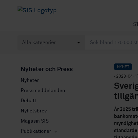
S
NYHET
Nyheter och Press
· 2023-04-1
Nyheter
Sveri
Pressmeddelanden
tillgä
Debatt
År 2025 trä
Nyhetsbrev
bankomater
Magasin SIS
myndighete
standarder
Publikationer
tillgängli