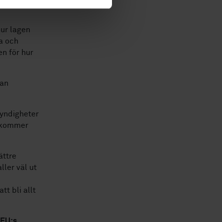
hur lagen
a och
n för hur
nan
yndigheter
n kommer
ättre
ller väl ut
t bli allt
 EU:s