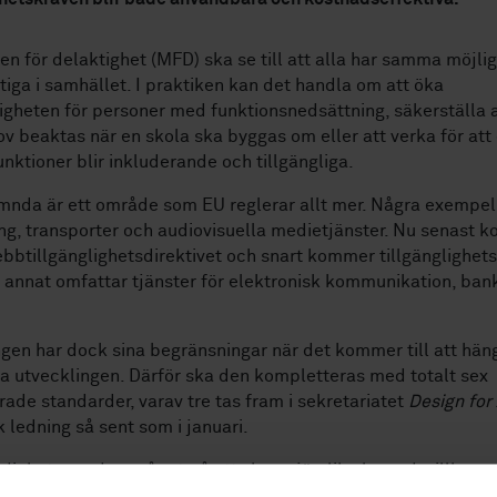
n för delaktighet (MFD) ska se till att alla har samma möjlig
tiga i samhället. I praktiken kan det handla om att öka
igheten för personer med funktionsnedsättning, säkerställa a
v beaktas när en skola ska byggas om eller att verka för att 
nktioner blir inkluderande och tillgängliga.
mnda är ett område som EU reglerar allt mer. Några exempel
g, transporter och audiovisuella medietjänster. Nu senast k
bbtillgänglighetsdirektivet och snart kommer tillgänglighets
annat omfattar tjänster för elektronisk kommunikation, ban
ngen har dock sina begränsningar när det kommer till att hän
 utvecklingen. Därför ska den kompletteras med totalt sex
ade standarder, varav tre tas fram i sekretariatet
Design for
k ledning så sent som i januari.
dighetsuppdrag går ut på att skapa jämlika levnadsvillkor g
och stödja andra aktörer. Standardisering är ett mäktigt verk