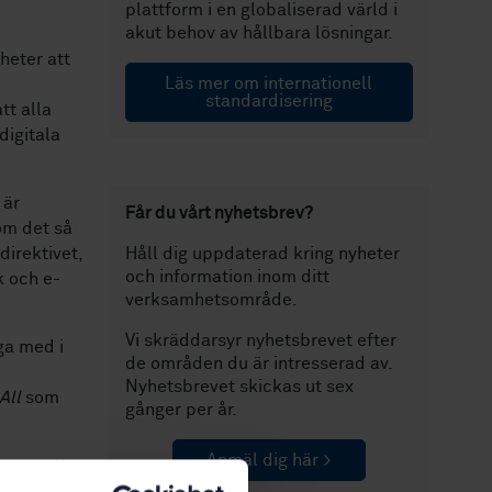
plattform i en globaliserad värld i
akut behov av hållbara lösningar.
heter att
Läs mer om internationell
standardisering
tt alla
digitala
 är
Får du vårt nyhetsbrev?
om det så
direktivet,
Håll dig uppdaterad kring nyheter
och information inom ditt
k och e-
verksamhetsområde.
Vi skräddarsyr nyhetsbrevet efter
ga med i
de områden du är intresserad av.
Nyhetsbrevet skickas ut sex
 All
som
gånger per år.
Anmäl dig här >
enom att
tyg som