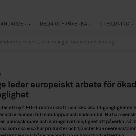
TANDARDER
DELTA OCH PÅVERKA
UTBILDNING
7
ge leder europeiskt arbete för öka
nglighet
der ett nytt EU-direktiv i kraft, som ska öka tillgängligheten til
 och e-handel till mobilappar och nödsamtal. Nu har svensk
r, policyskapare och näringslivet möjlighet att påverka, så a
na som ska visa hur produkter och tjänster kan överensstä
ghetskraven blir både användbara och kostnadseffektiva.