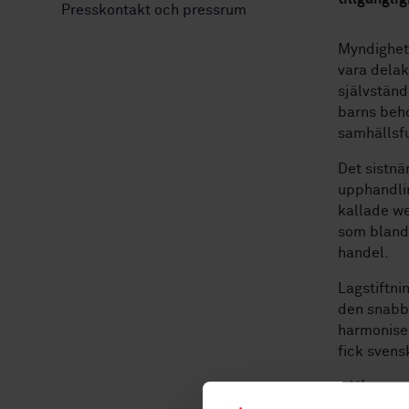
Presskontakt och pressrum
Myndighete
vara delak
självständ
barns beho
samhällsfu
Det sistnä
upphandlin
kallade we
som bland 
handel.
Lagstiftni
den snabba
harmoniser
fick svens
– Vårt myn
följa upp 