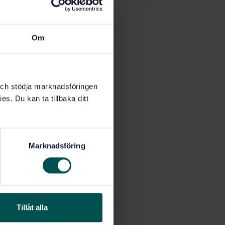
frågorna.
lla oavsett
Om
ka ta
k och stödja marknadsföringen
 av
es. Du kan ta tillbaka ditt
r
Marknadsföring
 Däremot
ka hålla
Tillåt alla
att kräva
jan och en