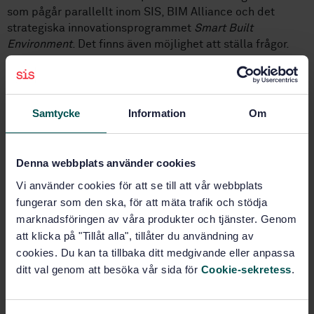
som pågår parallellt inom SIS, BIM Alliance och det
strategiska innovationsprogrammet
Smart Built
Environment
. Det finns även möjlighet att ställa frågor.
Anmälan: webbinarium 28/9, kl 14-15
Nästa steg är en heldagsworkshop den 27 november, som
Samtycke
Information
Om
ger byggbranschen möjlighet att ge input och säkerställa
att de översatta BIM-begreppen balanserar rätt mellan
att motsvara svensk praxis och samtidigt bejaka behovet
Denna webbplats använder cookies
av utveckling och ökad enhetlighet i hur vi bedriver BIM-
Vi använder cookies för att se till att vår webbplats
projekt.
fungerar som den ska, för att mäta trafik och stödja
marknadsföringen av våra produkter och tjänster. Genom
Anmälan: workshop 27/11
att klicka på "Tillåt alla", tillåter du användning av
cookies. Du kan ta tillbaka ditt medgivande eller anpassa
– På sikt behöver vi även hjälp med att förankra de
ditt val genom att besöka vår sida för
Cookie-sekretess
.
svenska begreppen, så att de får bred acceptans, säger
Tobias Lundgren.