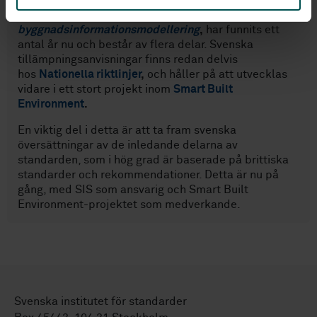
19650,
Strukturering av information om byggd miljö –
Informationshantering genom
byggnadsinformationsmodellering
,
har funnits ett
antal år nu och består av flera delar. Svenska
tillämpningsanvisningar finns redan delvis
hos
Nationella riktlinjer
,
och håller på att utvecklas
vidare i ett stort projekt inom
Smart Built
Environment
.
En viktig del i detta är att ta fram svenska
översättningar av de inledande delarna av
standarden, som i hög grad är baserade på brittiska
standarder och rekommendationer. Detta är nu på
gång, med SIS som ansvarig och Smart Built
Environment-projektet som medverkande.
Svenska institutet för standarder