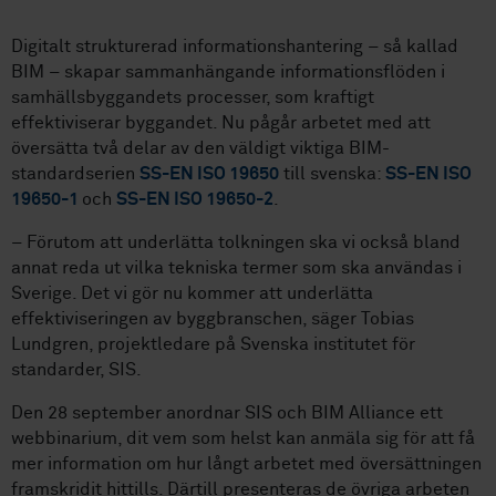
Digitalt strukturerad informationshantering – så kallad
BIM – skapar sammanhängande informationsflöden i
samhällsbyggandets processer, som kraftigt
effektiviserar byggandet. Nu pågår arbetet med att
översätta två delar av den väldigt viktiga BIM-
standardserien
SS-EN ISO 19650
till svenska:
SS-EN ISO
19650-1
och
SS-EN ISO 19650-2
.
– Förutom att underlätta tolkningen ska vi också bland
annat reda ut vilka tekniska termer som ska användas i
Sverige. Det vi gör nu kommer att underlätta
effektiviseringen av byggbranschen, säger Tobias
Lundgren, projektledare på Svenska institutet för
standarder, SIS.
Den 28 september anordnar SIS och BIM Alliance ett
webbinarium, dit vem som helst kan anmäla sig för att få
mer information om hur långt arbetet med översättningen
framskridit hittills. Därtill presenteras de övriga arbeten