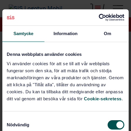
LOGGA IN
Samtycke
Information
Om
Denna webbplats använder cookies
Gör en intresseanmälan
Vi använder cookies för att se till att vår webbplats
fungerar som den ska, för att mäta trafik och stödja
marknadsföringen av våra produkter och tjänster. Genom
att klicka på "Tillåt alla", tillåter du användning av
cookies. Du kan ta tillbaka ditt medgivande eller anpassa
Svenska institutet för standarder
ditt val genom att besöka vår sida för
Cookie-sekretess
.
Box 45443, 104 31 Stockholm
08-555 520 00
info@sis.se
S
Nödvändig
a
Besöksadress: Solnavägen 1E, 113 65 Stockholm