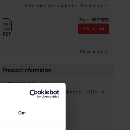
Subscribe on standards - Read more
Price:
687 SEK
Add to cart
PDF
Show more
Product information
English
Language:
Materialegenskaper, SIS/TK
Written by:
160/AG 11
International title:
Om
STD-31543
Article no:
1
Edition: