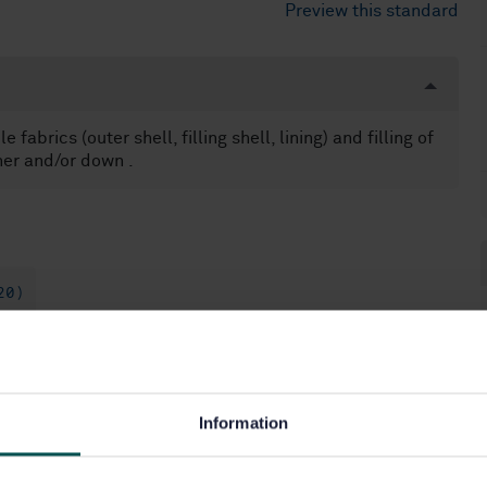
Preview this standard
 fabrics (outer shell, filling shell, lining) and filling of
ther and/or down .
20)
Information