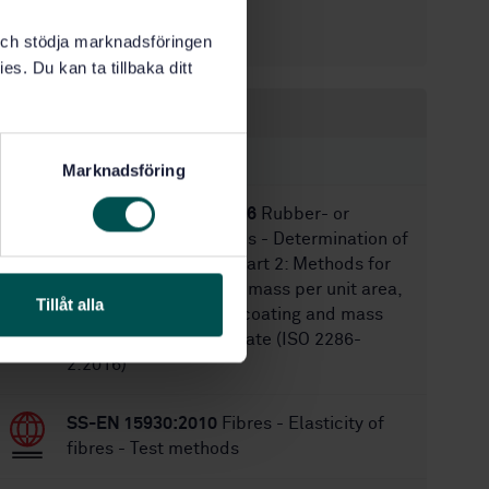
11/30/2001
Approved:
9
No of pages:
k och stödja marknadsföringen
es. Du kan ta tillbaka ditt
Within the same area
STANDARDS
Marknadsföring
SS-EN ISO 2286-2:2016
Rubber- or
plastics-coated fabrics - Determination of
roll characteristics - Part 2: Methods for
determination of total mass per unit area,
Tillåt alla
mass per unit area of coating and mass
per unit area of substrate (ISO 2286-
2:2016)
SS-EN 15930:2010
Fibres - Elasticity of
fibres - Test methods