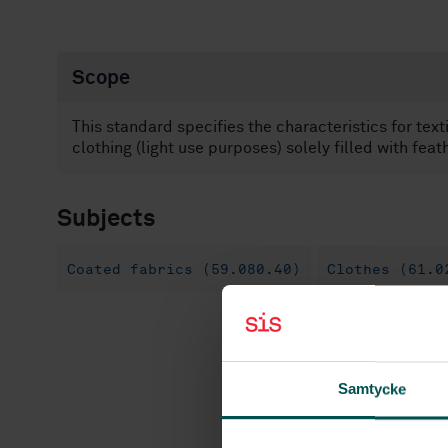
Scope
This standard specifies the characteristics for textile
clothing (light use purposes) solely filled with fea
Subjects
Coated fabrics (59.080.40)
Clothes (61.0
Samtycke