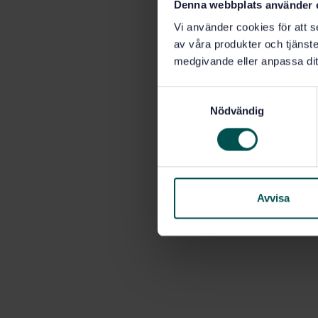
Denna webbplats använder 
Vi använder cookies för att s
av våra produkter och tjänster
medgivande eller anpassa dit
S
Nödvändig
a
m
t
y
c
k
Avvisa
e
s
v
a
l