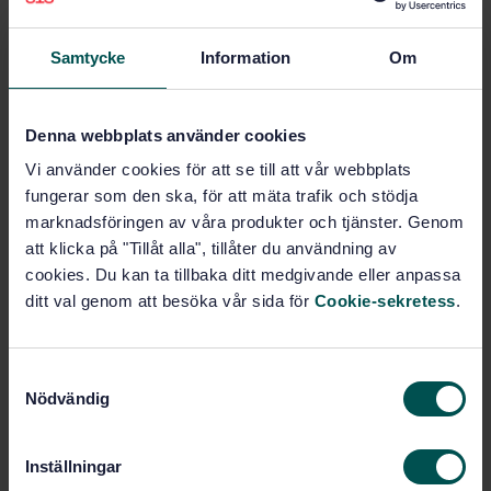
VALIDATION
· SS-EN 726-6
Identification card systems - Telecommunications
integrated circuit(s) cards and terminals - Part 6:
Samtycke
Information
Om
Telecommunication features
Subscribe on standards - Read more
Denna webbplats använder cookies
Vi använder cookies för att se till att vår webbplats
Price:
0 SEK
fungerar som den ska, för att mäta trafik och stödja
Add to cart
marknadsföringen av våra produkter och tjänster. Genom
PDF
att klicka på "Tillåt alla", tillåter du användning av
cookies. Du kan ta tillbaka ditt medgivande eller anpassa
Show more
ditt val genom att besöka vår sida för
Cookie-sekretess
.
Product information
S
Nödvändig
a
English
Language:
m
Svenska institutet för
Written by:
t
standarder
Inställningar
y