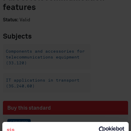
features
Status:
Valid
Subjects
Components and accessories for
telecommunications equipment
(33.120)
IT applications in transport
(35.240.60)
Buy this standard
STANDARD