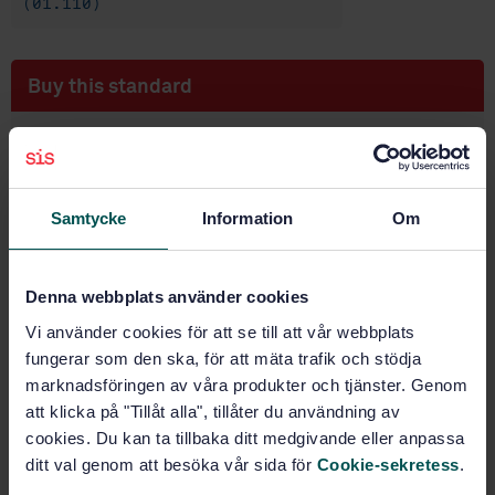
(01.110)
Buy this standard
STANDARD
SWEDISH STANDARD
· SS-EN ISO 7533:2025
Technical product documentation (TPD) —
Samtycke
Information
Om
Identification of specifications in the technical
product documentation (TPD) (ISO 7533:2024. IDT)
Denna webbplats använder cookies
Subscribe on standards - Read more
Vi använder cookies för att se till att vår webbplats
Price:
789 SEK
fungerar som den ska, för att mäta trafik och stödja
Add to cart
marknadsföringen av våra produkter och tjänster. Genom
PDF
att klicka på "Tillåt alla", tillåter du användning av
cookies. Du kan ta tillbaka ditt medgivande eller anpassa
Show more
ditt val genom att besöka vår sida för
Cookie-sekretess
.