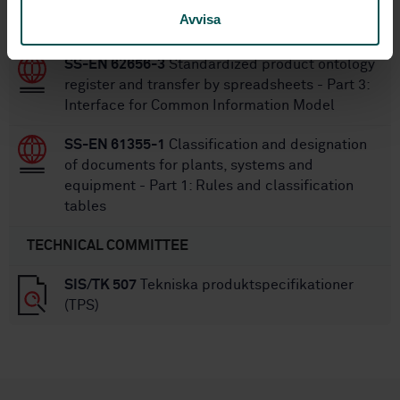
register and transfer by spreadsheets - Part 1:
Avvisa
Logical structure for data parcels
SS-EN 62656-3
Standardized product ontology
register and transfer by spreadsheets - Part 3:
Interface for Common Information Model
SS-EN 61355-1
Classification and designation
of documents for plants, systems and
equipment - Part 1: Rules and classification
tables
TECHNICAL COMMITTEE
SIS/TK 507
Tekniska produktspecifikationer
(TPS)