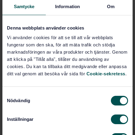
Samtycke
Information
Om
Price:
2 790 SEK
Add to cart
PDF
Denna webbplats använder cookies
Vi använder cookies för att se till att vår webbplats
Show more
fungerar som den ska, för att mäta trafik och stödja
marknadsföringen av våra produkter och tjänster. Genom
Product information
att klicka på "Tillåt alla", tillåter du användning av
cookies. Du kan ta tillbaka ditt medgivande eller anpassa
English
Language:
ditt val genom att besöka vår sida för
Cookie-sekretess
.
ISO
Written by:
International title:
S
STD-80008039
Article no:
Nödvändig
a
2
Edition:
m
11/19/2018
Approved:
t
Inställningar
72
y
No of pages:
c
ISO 55002:2014
Replaces: