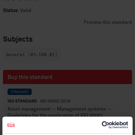
Status:
Valid
Preview this standard
Subjects
General (03.100.01)
Buy this standard
STANDARD
ISO STANDARD
· ISO 55002:2018
Asset management -- Management systems --
Guidelines for the application of ISO 55001
Subscribe on standards - Read more