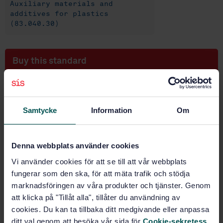
Auxiliary materials and
additives for plastics
(83.040.30)
Buy this standard
STANDARD
VALIDATION, ONLY PUBLICATION
· SS-EN 12877-2
Samtycke
Information
Om
Colouring materials in plastics - Determination of
colour stability to heat during processing of colouring
materials in plastics - Part 2: Determination by
injection moulding
Denna webbplats använder cookies
Vi använder cookies för att se till att vår webbplats
Subscribe on standards - Read more
fungerar som den ska, för att mäta trafik och stödja
marknadsföringen av våra produkter och tjänster. Genom
Price:
0 SEK
att klicka på "Tillåt alla", tillåter du användning av
Add to cart
cookies. Du kan ta tillbaka ditt medgivande eller anpassa
PDF
ditt val genom att besöka vår sida för
Cookie-sekretess
.