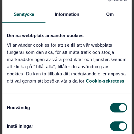
Surround view system - Part 2: Recording methods of
the surround view system
Samtycke
Information
Om
Subscribe on standards - Read more
Denna webbplats använder cookies
Price:
216 SEK
Add to cart
Vi använder cookies för att se till att vår webbplats
PDF
fungerar som den ska, för att mäta trafik och stödja
marknadsföringen av våra produkter och tjänster. Genom
Show more
att klicka på "Tillåt alla", tillåter du användning av
cookies. Du kan ta tillbaka ditt medgivande eller anpassa
ditt val genom att besöka vår sida för
Cookie-sekretess
.
Product information
English
Language:
S
SEK SVENSK ELSTANDARD
Nödvändig
Written by:
a
m
International title:
t
STD-80039981
Article no:
Inställningar
y
2
Edition: