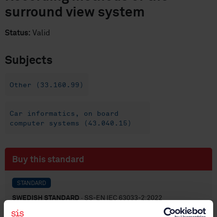
surround view system
Status:
Valid
Subjects
Other (33.160.99)
Car informatics, on board
computer systems (43.040.15)
Buy this standard
STANDARD
SWEDISH STANDARD
· SS-EN IEC 63033-2:2022
Multimedia Systems and equipment for vehicle -