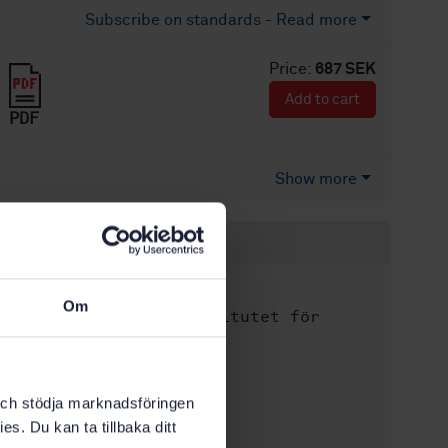
Subscribe on standards - Read more
Price:
687 SEK
Add to cart
PDF
Show more
Product information
English
Language:
Om
Svenska institutet för
Written by:
standarder
International title:
STD-17452
Article no:
k och stödja marknadsföringen
1
Edition:
es. Du kan ta tillbaka ditt