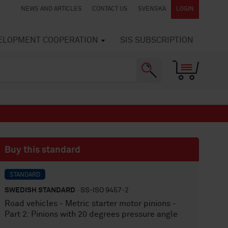
NEWS AND ARTICLES
CONTACT US
SVENSKA
LOGIN
VELOPMENT COOPERATION
SIS SUBSCRIPTION
Buy this standard
STANDARD
SWEDISH STANDARD
· SS-ISO 9457-2
Road vehicles - Metric starter motor pinions -
Part 2: Pinions with 20 degrees pressure angle