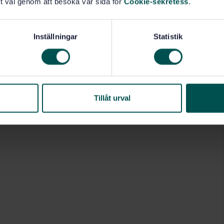
t val genom att besöka vår sida för
Cookie-sekretess
.
Inställningar
Statistik
Tillåt urval