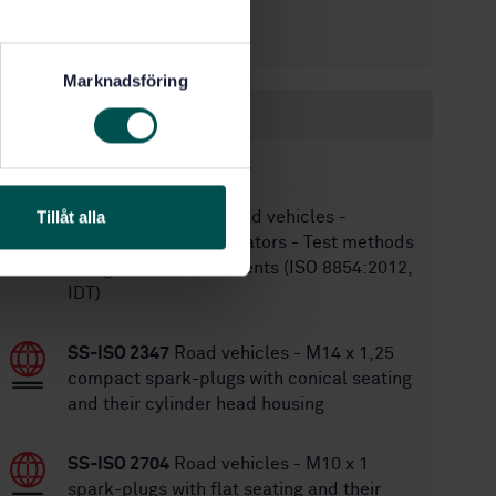
12/8/1995
Approved:
8
No of pages:
Marknadsföring
Within the same area
STANDARDS
Tillåt alla
SS-ISO 8854:2012
Road vehicles -
Alternators with regulators - Test methods
and general requirements (ISO 8854:2012,
IDT)
SS-ISO 2347
Road vehicles - M14 x 1,25
compact spark-plugs with conical seating
and their cylinder head housing
SS-ISO 2704
Road vehicles - M10 x 1
spark-plugs with flat seating and their