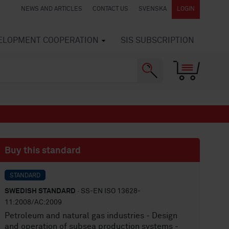
NEWS AND ARTICLES
CONTACT US
SVENSKA
LOGIN
VELOPMENT COOPERATION
SIS SUBSCRIPTION
Buy this standard
STANDARD
SWEDISH STANDARD
· SS-EN ISO 13628-
11:2008/AC:2009
Petroleum and natural gas industries - Design
and operation of subsea production systems -