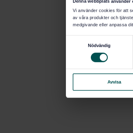
Denna webbplats använder 
Vi använder cookies för att s
av våra produkter och tjänster
medgivande eller anpassa dit
S
Nödvändig
a
m
t
y
c
k
Avvisa
e
s
v
a
l