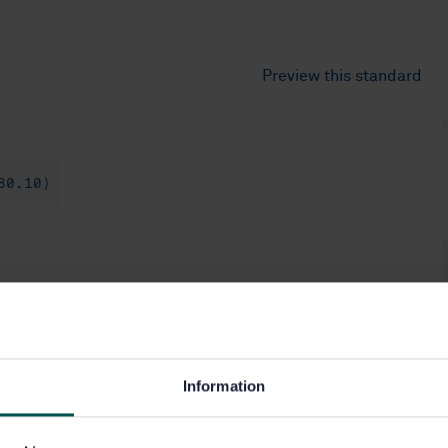
Preview this standard
80.10)
Information