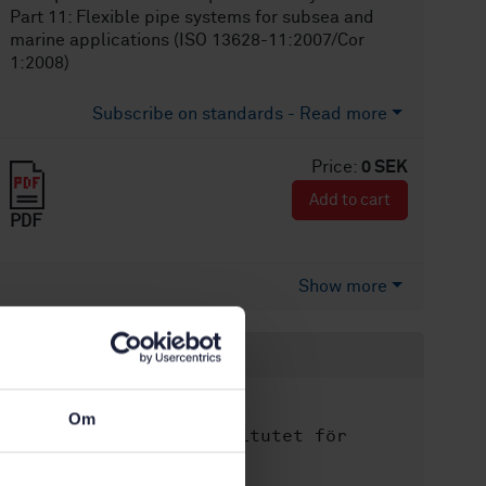
Part 11: Flexible pipe systems for subsea and
marine applications (ISO 13628-11:2007/Cor
1:2008)
Subscribe on standards - Read more
Price:
0 SEK
Add to cart
PDF
Show more
Product information
English
Language:
Om
Svenska institutet för
Written by:
standarder