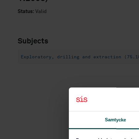
Status:
Valid
Subjects
Exploratory, drilling and extraction (75.1
Samtycke