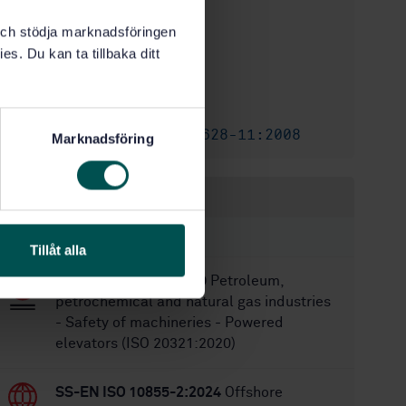
International title:
STD-70021
Article no:
k och stödja marknadsföringen
es. Du kan ta tillbaka ditt
1
Edition:
6/15/2009
Approved:
16
No of pages:
SS-EN ISO 13628-11:2008
Correction:
Marknadsföring
Within the same area
STANDARDS
Tillåt alla
SS-EN ISO 20321:2020
Petroleum,
petrochemical and natural gas industries
- Safety of machineries - Powered
elevators (ISO 20321:2020)
SS-EN ISO 10855-2:2024
Offshore