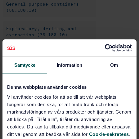
General purpose containers
(55.180.10)
Exploratory, drilling and
extraction (75.180.10)
Buy this standard
Samtycke
Information
Om
STANDARD
SWEDISH STANDARD
· SS-EN ISO 10855-1:2024
Denna webbplats använder cookies
Offshore containers and associated lifting sets —
Vi använder cookies för att se till att vår webbplats
Part 1: Design, manufacture and marking of offshore
containers (ISO 10855-1:2024, IDT)
fungerar som den ska, för att mäta trafik och stödja
marknadsföringen av våra produkter och tjänster. Genom
Subscribe on standards - Read more
att klicka på "Tillåt alla", tillåter du användning av
cookies. Du kan ta tillbaka ditt medgivande eller anpassa
Price:
1 420 SEK
ditt val genom att besöka vår sida för
Cookie-sekretess
.