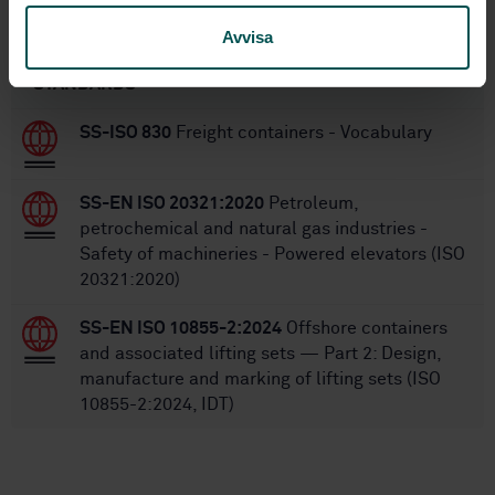
Within the same area
Avvisa
STANDARDS
SS-ISO 830
Freight containers - Vocabulary
SS-EN ISO 20321:2020
Petroleum,
petrochemical and natural gas industries -
Safety of machineries - Powered elevators (ISO
20321:2020)
SS-EN ISO 10855-2:2024
Offshore containers
and associated lifting sets — Part 2: Design,
manufacture and marking of lifting sets (ISO
10855-2:2024, IDT)