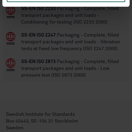
SS-EN ISO 2233
Packaging - Complete, filled
transport packages and unit loads -
Conditioning for testing (ISO 2233:2000)
SS-EN ISO 2247
Packaging - Complete, filled
transport packages and unit loads - Vibration
tests at fixed low frequency (ISO 2247:2000)
SS-EN ISO 2873
Packaging - Complete, filled
transport packages and unit loads - Low
pressure test (ISO 2873:2000)
Swedish Institute for Standards
Box 45443, SE-104 31 Stockholm
Sweden