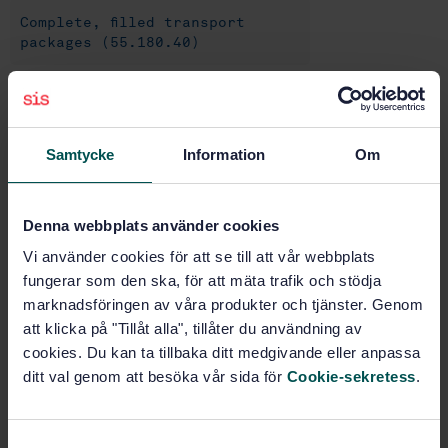
Complete, filled transport
packages (55.180.40)
Buy this standard
Samtycke
Information
Om
STANDARD
SWEDISH STANDARD
· SS-EN ISO 2244
Packaging - Complete, filled transport packages and
Denna webbplats använder cookies
unit loads - Horizontal impact tests (ISO 2244:2000)
Vi använder cookies för att se till att vår webbplats
fungerar som den ska, för att mäta trafik och stödja
Subscribe on standards - Read more
marknadsföringen av våra produkter och tjänster. Genom
att klicka på "Tillåt alla", tillåter du användning av
Price:
789 SEK
cookies. Du kan ta tillbaka ditt medgivande eller anpassa
Add to cart
ditt val genom att besöka vår sida för
Cookie-sekretess
.
PDF
Show more
S