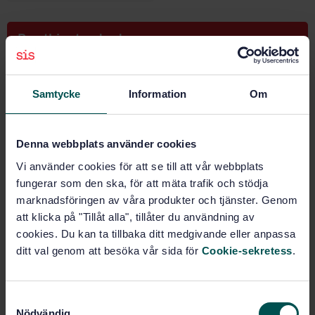
Buy this standard
STANDARD
Samtycke
Information
Om
SWEDISH STANDARD
· SS-ISO 13312:2018
Iron ores - Determination of potassium - Flame
atomic absorption spectrometric method (ISO
13312:2017, IDT)
Denna webbplats använder cookies
Vi använder cookies för att se till att vår webbplats
Subscribe on standards - Read more
fungerar som den ska, för att mäta trafik och stödja
marknadsföringen av våra produkter och tjänster. Genom
Price:
943 SEK
att klicka på "Tillåt alla", tillåter du användning av
Add to cart
cookies. Du kan ta tillbaka ditt medgivande eller anpassa
PDF
ditt val genom att besöka vår sida för
Cookie-sekretess
.
Show more
S
Nödvändig