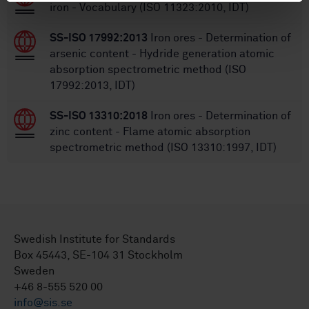
iron - Vocabulary (ISO 11323:2010, IDT)
SS-ISO 17992:2013
Iron ores - Determination of
arsenic content - Hydride generation atomic
absorption spectrometric method (ISO
17992:2013, IDT)
SS-ISO 13310:2018
Iron ores - Determination of
zinc content - Flame atomic absorption
spectrometric method (ISO 13310:1997, IDT)
Swedish Institute for Standards
Box 45443, SE-104 31 Stockholm
Sweden
+46 8-555 520 00
info@sis.se