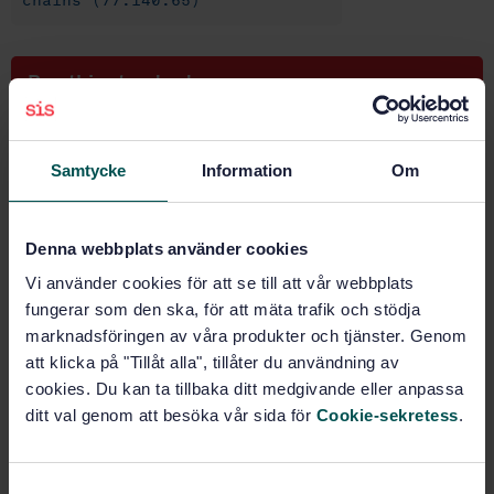
chains (77.140.65)
Buy this standard
STANDARD
Samtycke
Information
Om
SWEDISH STANDARD
· SS-EN 10223-1:2012
Steel wire and wire products for fencing and netting -
Part 1: Zinc and zinc-alloy coated steel barbed wire
Denna webbplats använder cookies
Subscribe on standards - Read more
Vi använder cookies för att se till att vår webbplats
fungerar som den ska, för att mäta trafik och stödja
Price:
789 SEK
marknadsföringen av våra produkter och tjänster. Genom
Add to cart
att klicka på "Tillåt alla", tillåter du användning av
PDF
cookies. Du kan ta tillbaka ditt medgivande eller anpassa
ditt val genom att besöka vår sida för
Cookie-sekretess
.
Show more
S