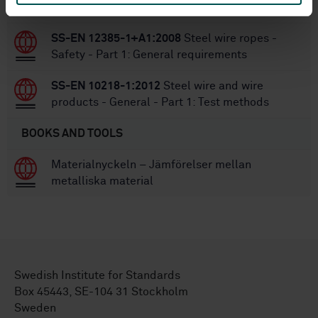
Part 3: Information for use and maintenance
SS-EN 12385-1+A1:2008
Steel wire ropes -
Safety - Part 1: General requirements
SS-EN 10218-1:2012
Steel wire and wire
products - General - Part 1: Test methods
BOOKS AND TOOLS
Materialnyckeln – Jämförelser mellan
metalliska material
Swedish Institute for Standards
Box 45443, SE-104 31 Stockholm
Sweden