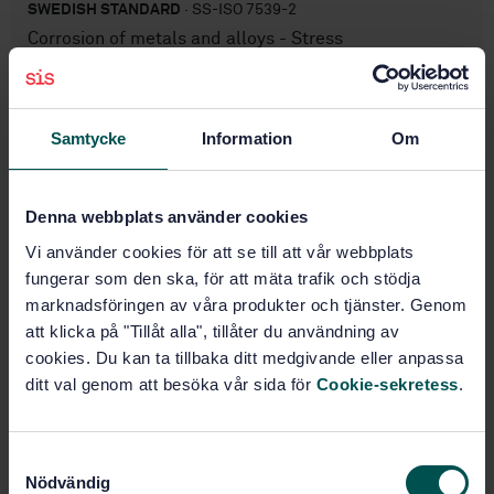
SWEDISH STANDARD
· SS-ISO 7539-2
Corrosion of metals and alloys - Stress
corrosiontesting - Part 2: Preparation and use of
bent-beam specimens
Subscribe on standards - Read more
Samtycke
Information
Om
Price:
687 SEK
Denna webbplats använder cookies
Add to cart
PDF
Vi använder cookies för att se till att vår webbplats
fungerar som den ska, för att mäta trafik och stödja
Show more
marknadsföringen av våra produkter och tjänster. Genom
att klicka på "Tillåt alla", tillåter du användning av
cookies. Du kan ta tillbaka ditt medgivande eller anpassa
Product information
ditt val genom att besöka vår sida för
Cookie-sekretess
.
English
Language:
Korrosion i jord och vätskor,
Written by:
S
SIS/TK 146/AG 64
Nödvändig
a