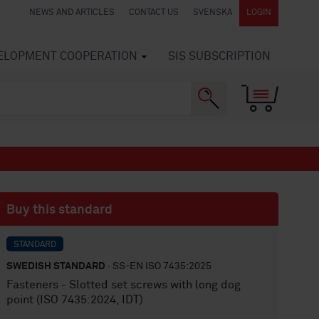
NEWS AND ARTICLES
CONTACT US
SVENSKA
LOGIN
VELOPMENT COOPERATION
SIS SUBSCRIPTION
Buy this standard
STANDARD
SWEDISH STANDARD
· SS-EN ISO 7435:2025
Fasteners - Slotted set screws with long dog
point (ISO 7435:2024, IDT)