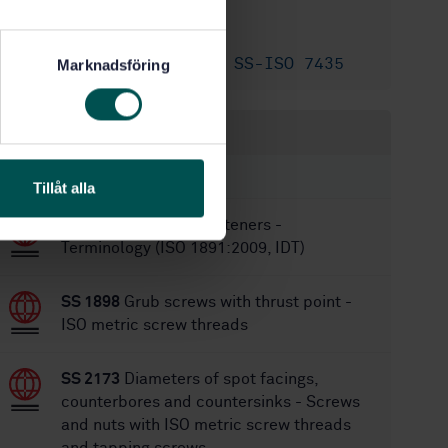
7/2/2024
Approved:
20
No of pages:
SS-EN 27435
,
SS-ISO 7435
Replaces:
Marknadsföring
Within the same area
STANDARDS
Tillåt alla
SS-ISO 1891:2009
Fasteners -
Terminology (ISO 1891:2009, IDT)
SS 1898
Grub screws with thrust point -
ISO metric screw threads
SS 2173
Diameters of spot facings,
counterbores and countersinks - Screws
and nuts with ISO metric screw threads