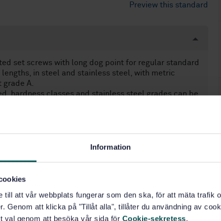
Preview this standard
ted set screws with long dog point for regular standard
lengths, in steel and stainless steel, with metric
 grade A.
ted, hardness classes and stainless steel grades can be
ional options from ISO 888, ISO 965-1 or ISO 4753.
Information
cookies
e till att vår webbplats fungerar som den ska, för att mäta trafi
. Genom att klicka på "Tillåt alla", tillåter du användning av cooki
t val genom att besöka vår sida för
Cookie-sekretess
.