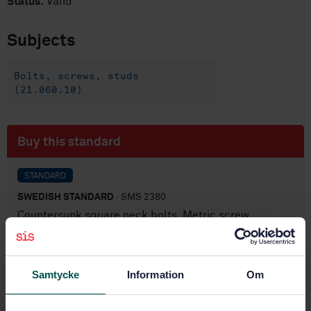
Status:
Valid
Subjects
Bolts, screws, studs
(21.060.10)
Buy this standard
STANDARD
SWEDISH STANDARD
· SMS 2380
Countersunk square neck bolts. Metric screw
threads. Coarse pitch
Subscribe on standards - Read more
Samtycke
Information
Om
Price:
687 SEK