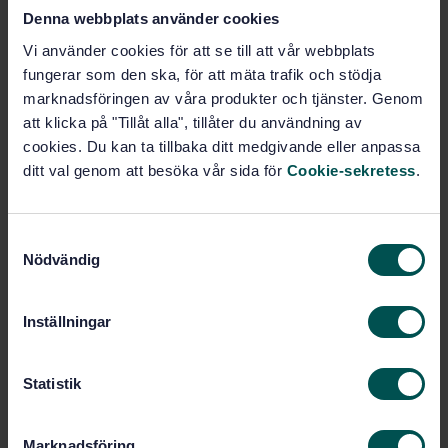
Add to cart
Denna webbplats använder cookies
PDF
Vi använder cookies för att se till att vår webbplats
fungerar som den ska, för att mäta trafik och stödja
Show more
marknadsföringen av våra produkter och tjänster. Genom
att klicka på "Tillåt alla", tillåter du användning av
Product information
cookies. Du kan ta tillbaka ditt medgivande eller anpassa
ditt val genom att besöka vår sida för
Cookie-sekretess
.
Swedish
Language:
Svenska institutet för
Written by:
standarder
S
Nödvändig
a
International title:
m
STD-2928
Article no:
t
1
Inställningar
Edition:
y
5/15/1971
Approved:
c
2
No of pages:
k
Statistik
e
s
Marknadsföring