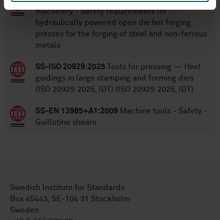
SS-EN 14673:2006+A1:2010
Safety of
machinery - Safety requirements for
hydraulically powered open die hot forging
presses for the forging of steel and non-ferrous
metals
SS-ISO 20929:2025
Tools for pressing — Heel
guidings in large stamping and forming dies
(ISO 20929:2025, IDT) (ISO 20929:2025, IDT)
SS-EN 13985+A1:2009
Machine tools - Safety -
Guillotine shears
Swedish Institute for Standards
Box 45443, SE-104 31 Stockholm
Sweden