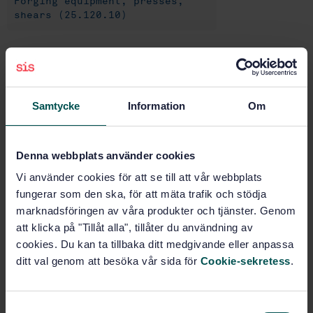
Forging equipment, presses,
shears (25.120.10)
Buy this standard
STANDARD
Samtycke
Information
Om
SWEDISH STANDARD
· SS-ISO 9448-3:2014
Tools for pressing - Guide bushes - Part 3: Form B,
Denna webbplats använder cookies
ball cage busches, plain, type 1 (ISO 9448-3:2013,
IDT)
Vi använder cookies för att se till att vår webbplats
fungerar som den ska, för att mäta trafik och stödja
Subscribe on standards - Read more
marknadsföringen av våra produkter och tjänster. Genom
att klicka på "Tillåt alla", tillåter du användning av
Price:
543 SEK
cookies. Du kan ta tillbaka ditt medgivande eller anpassa
Add to cart
ditt val genom att besöka vår sida för
Cookie-sekretess
.
PDF
Show more
S