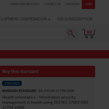
NEWS AND ARTICLES
CONTACT US
SVENSKA
LOGIN
VELOPMENT COOPERATION
SIS SUBSCRIPTION
Buy this standard
STANDARD
SWEDISH STANDARD
· SS-EN ISO 27799:2008
Health informatics - Information security
management in health using ISO/IEC 27002 (ISO
27799:2008)