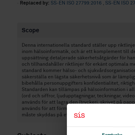
·
Replaced by:
SS-EN ISO 27799:2016
,
SS-EN ISO 2
Scope
Denna internationella standard ställer upp riktlinj
inom hälsoinformatik, och är ett komplement till d
uppsättning detaljerade säkerhetsåtgärder för han
och tillhandahåller riktlinjer för erkänt optimala 
standard kommer hälso- och sjukvårdsorganisatione
säkerställa en lägsta säkerhetsnivå som är lämplig
bibehålla personuppgifters konfidentialitet, riktig
Standarden kan tillämpas på hälsoinformation i all
(ord och siffror, ljudupptagningar, teckningar, vid
används för att lagra den (tryckeri, skrivet på pap
används för att förmedla den (för hand, via fax, via
måste skyddas på ett tillfredsställande sätt.