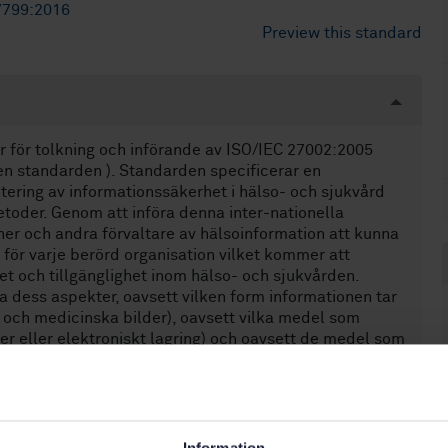
7799:2016
Preview this standard
er för tolkning och införande av ISO/IEC 27002:2005
en standarden ). Standarden specificerar en
tering av informationssäkerhet i hälso- och sjukvård
metoder. Genom att införa denna inter-nationella
r och andra förvaltare av hälsoinformation att kunna
 för varje berörd organisation vilket kommer att
het och tillgänglighet inom hälso- och sjukvården.
a dess aspekter, oavsett vilken form informationen tar
eo och medicinska bilder), oavsett vilka medel som
per eller elektroniskt lagring) och oavsett de medel som
 datornät eller per post), eftersom informationen alltid