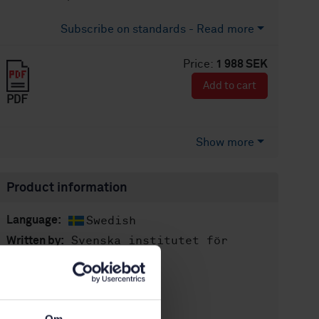
Subscribe on standards - Read more
Price:
1 988 SEK
Add to cart
PDF
Show more
Product information
Swedish
Language:
Svenska institutet för
Written by:
standarder
International title:
STD-87919
Article no:
1
Edition: