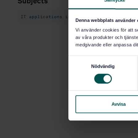
Samtycke
Subjects
IT applications in health care technology 
Denna webbplats använder 
Vi använder cookies för att s
av våra produkter och tjänster
medgivande eller anpassa dit
S
Nödvändig
a
m
t
y
c
k
Avvisa
e
s
v
a