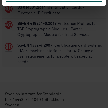
SS 614331:2011
Identification Cards -
Electronic ID Certificate
SS-EN 419221-5:2018
Protection Profiles for
TSP Cryptographic Modules - Part 5:
Cryptographic Module for Trust Services
SS-EN 1332-4:2007
Identification card systems
- Man-machine interface - Part 4: Coding of
user requirements for people with special
needs
Swedish Institute for Standards
Box 45443, SE-104 31 Stockholm
Sweden