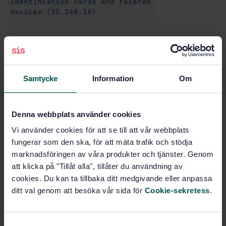
Identification cards and related
devices (35.240.15)
Buy this standard
STANDARD
Samtycke
Information
Om
SWEDISH STANDARD
· SS-ISO/IEC 7816-9:2007
Identification cards - Integrated circuit cards - Part 9:
Commands for card management (ISO/IEC 7816-
Denna webbplats använder cookies
9:2004, IDT)
Vi använder cookies för att se till att vår webbplats
fungerar som den ska, för att mäta trafik och stödja
Subscribe on standards - Read more
marknadsföringen av våra produkter och tjänster. Genom
att klicka på "Tillåt alla", tillåter du användning av
Price:
943 SEK
cookies. Du kan ta tillbaka ditt medgivande eller anpassa
Add to cart
ditt val genom att besöka vår sida för
Cookie-sekretess
.
PDF
Show more
S