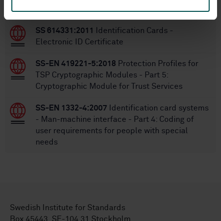
STANDARDS
SS 614331:2011
Identification Cards -
Electronic ID Certificate
SS-EN 419221-5:2018
Protection Profiles for
TSP Cryptographic Modules - Part 5:
Cryptographic Module for Trust Services
SS-EN 1332-4:2007
Identification card systems
- Man-machine interface - Part 4: Coding of
user requirements for people with special
needs
Swedish Institute for Standards
Box 45443, SE-104 31 Stockholm