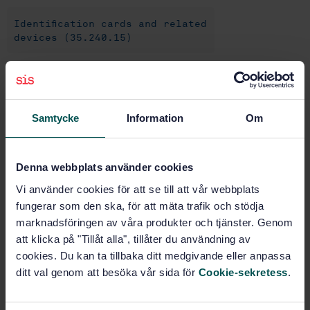
Identification cards and related
devices (35.240.15)
Buy this standard
Samtycke
Information
Om
STANDARD
SWEDISH STANDARD
· SS-EN 1545-1:2015
Identification card systems - Surface transport
Denna webbplats använder cookies
applications - Part 1: Elementary data types, general
Vi använder cookies för att se till att vår webbplats
code lists and general data elements
fungerar som den ska, för att mäta trafik och stödja
marknadsföringen av våra produkter och tjänster. Genom
Subscribe on standards - Read more
att klicka på "Tillåt alla", tillåter du användning av
Price:
1 865 SEK
cookies. Du kan ta tillbaka ditt medgivande eller anpassa
ditt val genom att besöka vår sida för
Cookie-sekretess
.
Add to cart
PDF