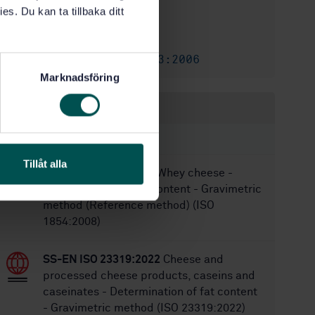
es. Du kan ta tillbaka ditt
11/2/2006
Approved:
9
No of pages:
SS-EN ISO 5943:2006
Replaces:
Marknadsföring
Within the same area
STANDARDS
Tillåt alla
SS-EN ISO 1854:2008
Whey cheese -
Determination of fat content - Gravimetric
method (Reference method) (ISO
1854:2008)
SS-EN ISO 23319:2022
Cheese and
processed cheese products, caseins and
caseinates - Determination of fat content
- Gravimetric method (ISO 23319:2022)