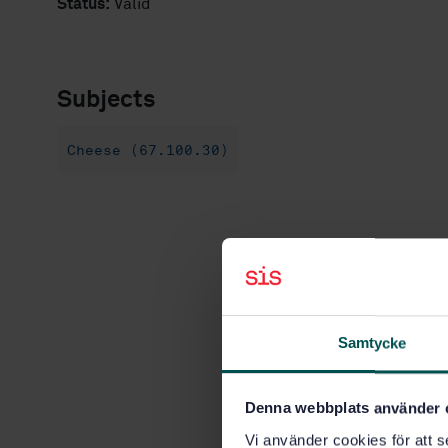
Status:
Valid
Subjects
Cheese (67.100.30)
Samtycke
Denna webbplats använder 
Vi använder cookies för att s