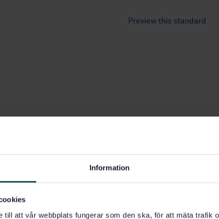
Preview this standard
Information
cookies
e till att vår webbplats fungerar som den ska, för att mäta trafi