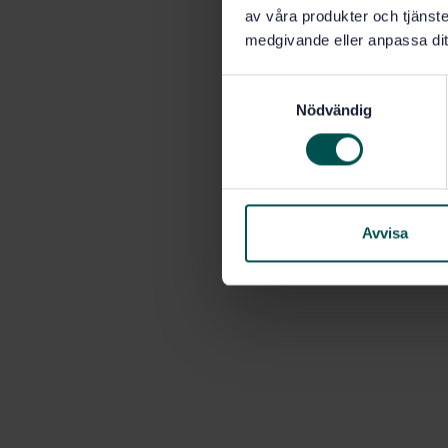
av våra produkter och tjänster
medgivande eller anpassa dit
S
Nödvändig
a
m
t
y
c
k
Avvisa
e
s
v
a
l