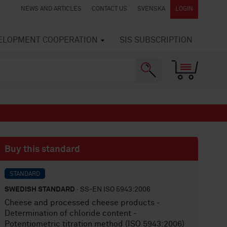
NEWS AND ARTICLES
CONTACT US
SVENSKA
LOGIN
VELOPMENT COOPERATION
SIS SUBSCRIPTION
Buy this standard
STANDARD
SWEDISH STANDARD
· SS-EN ISO 5943:2006
Cheese and processed cheese products -
Determination of chloride content -
Potentiometric titration method (ISO 5943:2006)