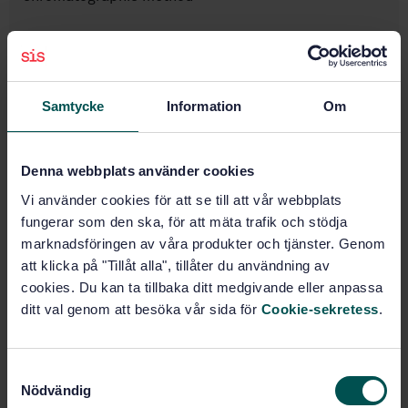
Subscribe on standards - Read more
Price:
943 SEK
Samtycke
Information
Om
Add to cart
PDF
Denna webbplats använder cookies
Show more
Vi använder cookies för att se till att vår webbplats
fungerar som den ska, för att mäta trafik och stödja
Product information
marknadsföringen av våra produkter och tjänster. Genom
att klicka på "Tillåt alla", tillåter du användning av
English
Language:
cookies. Du kan ta tillbaka ditt medgivande eller anpassa
Livsmedelsanalyser, SIS/TK
Written by:
ditt val genom att besöka vår sida för
Cookie-sekretess
.
435/AG 05
International title:
STD-26028
Article no:
S
Nödvändig
a
1
Edition: