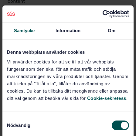
content
Subscribe on standards - Read more
Price:
0 SEK
Samtycke
Information
Om
Add to cart
PDF
Denna webbplats använder cookies
Show more
Vi använder cookies för att se till att vår webbplats
fungerar som den ska, för att mäta trafik och stödja
marknadsföringen av våra produkter och tjänster. Genom
Product information
att klicka på "Tillåt alla", tillåter du användning av
cookies. Du kan ta tillbaka ditt medgivande eller anpassa
English
Language:
ditt val genom att besöka vår sida för
Cookie-sekretess
.
Livsmedelsanalyser, SIS/TK
Written by:
435/AG 05
International title:
S
STD-19775
Nödvändig
Article no:
a
m
1
Edition: