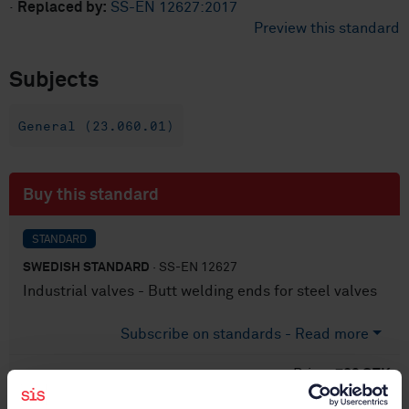
·
Replaced by:
SS-EN 12627:2017
Preview this standard
Subjects
General (23.060.01)
Buy this standard
STANDARD
SWEDISH STANDARD
· SS-EN 12627
Industrial valves - Butt welding ends for steel valves
Subscribe on standards - Read more
Price:
789 SEK
Add to cart