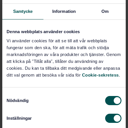
PDF
Samtycke
Information
Om
Show more
Denna webbplats använder cookies
Product information
Vi använder cookies för att se till att vår webbplats
fungerar som den ska, för att mäta trafik och stödja
English
Language:
marknadsföringen av våra produkter och tjänster. Genom
Svenska institutet för
Written by:
att klicka på "Tillåt alla", tillåter du användning av
standarder
cookies. Du kan ta tillbaka ditt medgivande eller anpassa
International title:
ditt val genom att besöka vår sida för
Cookie-sekretess
.
STD-25043
Article no:
1
Edition:
S
5/21/1999
Approved:
Nödvändig
a
12
No of pages:
m
SS 1240
Replaces:
t
Inställningar
SS-EN 12627:2017
Replaced by:
y