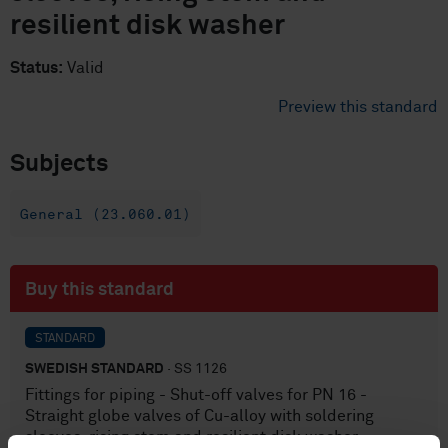
resilient disk washer
Status:
Valid
Preview this standard
Subjects
General (23.060.01)
Buy this standard
STANDARD
SWEDISH STANDARD
· SS 1126
Fittings for piping - Shut-off valves for PN 16 -
Straight globe valves of Cu-alloy with soldering
sleeves, rising stem and resilient disk washer