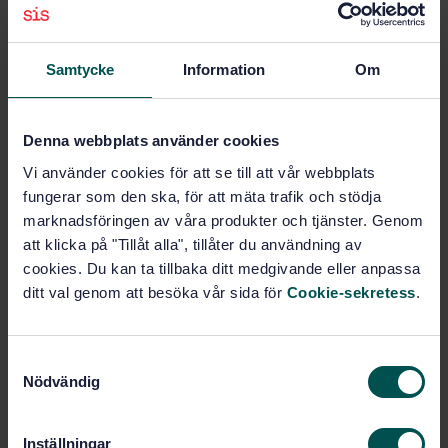
Subscribe on standards - Read more
Samtycke
Information
Om
Price:
789 SEK
Add to cart
PDF
Denna webbplats använder cookies
Vi använder cookies för att se till att vår webbplats
Show more
fungerar som den ska, för att mäta trafik och stödja
marknadsföringen av våra produkter och tjänster. Genom
att klicka på "Tillåt alla", tillåter du användning av
Product information
cookies. Du kan ta tillbaka ditt medgivande eller anpassa
Swedish
Language:
ditt val genom att besöka vår sida för
Cookie-sekretess
.
Svenska institutet för
Written by:
standarder
S
International title:
Nödvändig
a
STD-4762
Article no:
m
1
Edition:
t
Inställningar