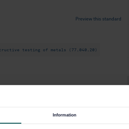
Preview this standard
tructive testing of metals (77.040.20)
Information