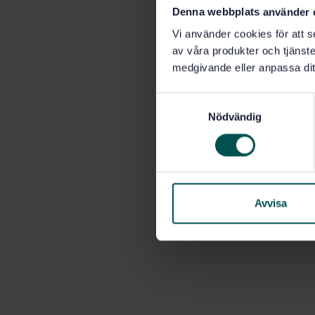
Denna webbplats använder 
Vi använder cookies för att s
av våra produkter och tjänster
medgivande eller anpassa dit
S
Nödvändig
a
m
t
y
c
k
Avvisa
e
s
v
a
l