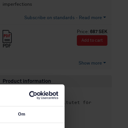
imperfections
Subscribe on standards - Read more
Price:
687 SEK
Add to cart
PDF
Show more
Product information
English
Language:
Svenska institutet för
Written by:
standarder
Om
International title:
STD-27402
Article no: