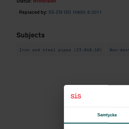
Status:
Withdrawn
·
Replaced by:
SS-EN ISO 10893-8:2011
Subjects
Iron and steel pipes (23.040.10)
Non-des
Samtycke