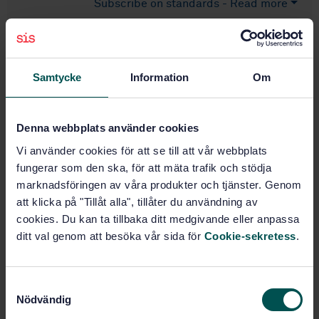
Subscribe on standards - Read more
Price:
1 420 SEK
Add to cart
PDF
Samtycke
Information
Om
Show more
Denna webbplats använder cookies
Vi använder cookies för att se till att vår webbplats
Product information
fungerar som den ska, för att mäta trafik och stödja
English
marknadsföringen av våra produkter och tjänster. Genom
Language:
att klicka på "Tillåt alla", tillåter du användning av
Avloppsteknik, SIS/TK 198/AG
Written by:
cookies. Du kan ta tillbaka ditt medgivande eller anpassa
03
ditt val genom att besöka vår sida för
Cookie-sekretess
.
International title:
STD-21175
Article no:
1
Edition:
S
Nödvändig
9/12/1997
a
Approved: