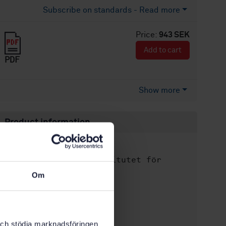
Subscribe on standards - Read more
Price:
943 SEK
Add to cart
PDF
Show more
Product information
English
Language:
Svenska institutet för
Written by:
standarder
Om
International title:
STD-8029263
Article no:
2
Edition:
k och stödja marknadsföringen