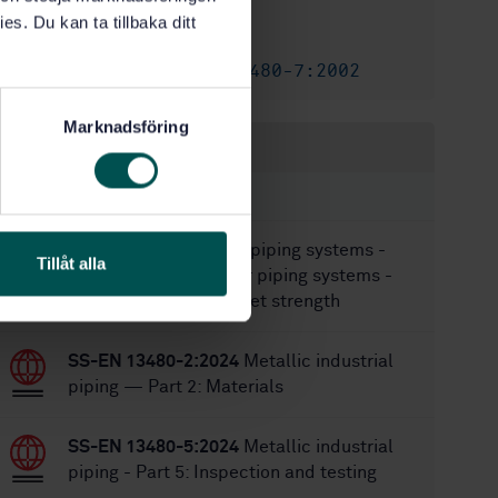
9/18/2017
Approved:
es. Du kan ta tillbaka ditt
28
No of pages:
SIS-CEN/TR 13480-7:2002
Replaces:
Marknadsföring
Within the same area
STANDARDS
SS-EN 12095
Plastics piping systems -
Tillåt alla
Brackets for rainwater piping systems -
Test method for bracket strength
SS-EN 13480-2:2024
Metallic industrial
piping — Part 2: Materials
SS-EN 13480-5:2024
Metallic industrial
piping - Part 5: Inspection and testing