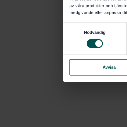
av våra produkter och tjänster
medgivande eller anpassa dit
S
Nödvändig
a
m
t
y
c
k
Avvisa
e
s
v
a
l