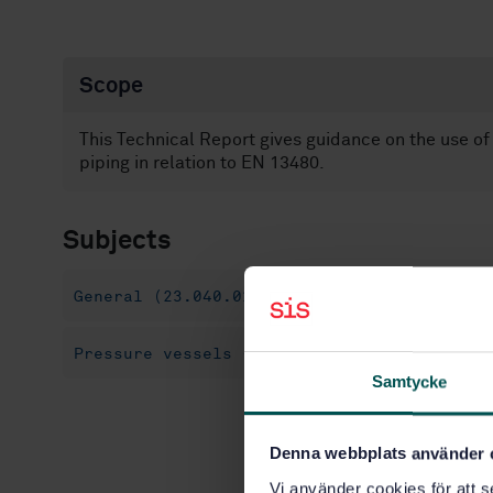
Scope
This Technical Report gives guidance on the use o
piping in relation to EN 13480.
Subjects
General (23.040.01)
Pressure vessels - Metallic industrial pip
Samtycke
Denna webbplats använder 
Vi använder cookies för att s