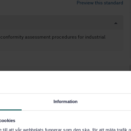
Preview this standard
f conformity assessment procedures for industrial
ing (SS-EN 13480) (23.040.09)
Information
cookies
e till att vår webbplats fungerar som den ska, för att mäta trafi