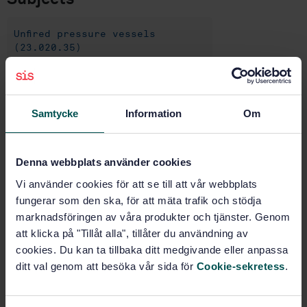
Unfired pressure vessels
(23.020.35)
Buy this standard
Samtycke
Information
Om
STANDARD
SWEDISH STANDARD
· SS-EN ISO 7866:2012
Denna webbplats använder cookies
Gas cylinders - Refillable seamless aluminium alloy
Vi använder cookies för att se till att vår webbplats
gas cylinders - Design, construction and testing (ISO
fungerar som den ska, för att mäta trafik och stödja
7866:2012)
marknadsföringen av våra produkter och tjänster. Genom
Subscribe on standards - Read more
att klicka på "Tillåt alla", tillåter du användning av
cookies. Du kan ta tillbaka ditt medgivande eller anpassa
Price:
2 967 SEK
ditt val genom att besöka vår sida för
Cookie-sekretess
.
Add to cart
PDF