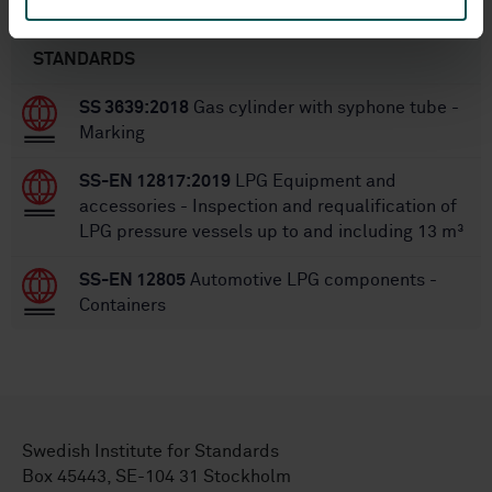
Within the same area
STANDARDS
SS 3639:2018
Gas cylinder with syphone tube -
Marking
SS-EN 12817:2019
LPG Equipment and
accessories - Inspection and requalification of
LPG pressure vessels up to and including 13 m³
SS-EN 12805
Automotive LPG components -
Containers
Swedish Institute for Standards
Box 45443, SE-104 31 Stockholm