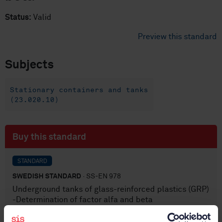
Status:
Valid
Preview this standard
Subjects
Stationary containers and tanks
(23.020.10)
Buy this standard
STANDARD
SWEDISH STANDARD
· SS-EN 978
Underground tanks of glass-reinforced plastics (GRP)
-Determination of factor alfa and beta