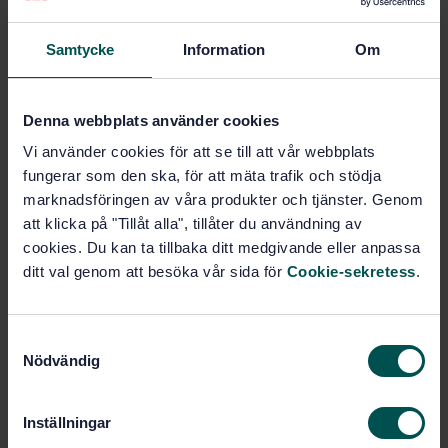
Subscribe on standards - Read more
Price:
789 SEK
Samtycke
Information
Om
Add to cart
PDF
Denna webbplats använder cookies
Show more
Vi använder cookies för att se till att vår webbplats
fungerar som den ska, för att mäta trafik och stödja
marknadsföringen av våra produkter och tjänster. Genom
Product information
att klicka på "Tillåt alla", tillåter du användning av
cookies. Du kan ta tillbaka ditt medgivande eller anpassa
English
Language:
ditt val genom att besöka vår sida för
Cookie-sekretess
.
Svenska institutet för
Written by:
standarder
International title:
S
Nödvändig
STD-21528
a
Article no:
m
1
Edition:
t
11/7/1997
Inställningar
Approved:
y