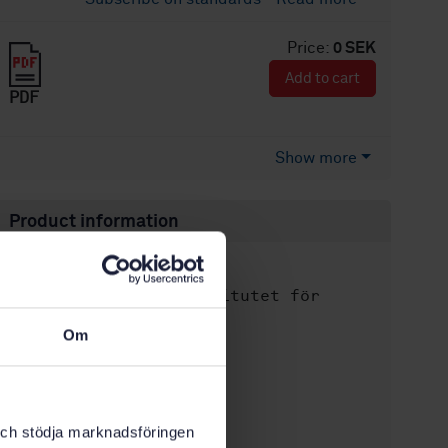
Price:
0 SEK
Add to cart
PDF
Show more
Product information
English
Language:
Svenska institutet för
Written by:
standarder
Om
International title:
STD-35736
Article no:
1
Edition:
3/5/2004
k och stödja marknadsföringen
Approved: