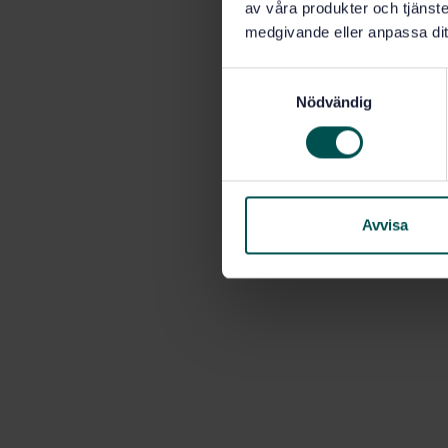
av våra produkter och tjänster
medgivande eller anpassa dit
S
Nödvändig
a
m
t
y
c
k
Avvisa
e
s
v
a
l