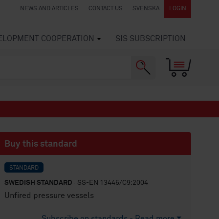
NEWS AND ARTICLES
CONTACT US
SVENSKA
LOGIN
VELOPMENT COOPERATION
SIS SUBSCRIPTION
Buy this standard
STANDARD
SWEDISH STANDARD
· SS-EN 13445/C9:2004
Unfired pressure vessels
Subscribe on standards - Read more