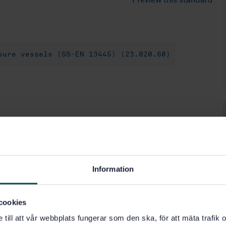
Preview this standard
ssure vessels (SS-EN 13445) (23.020.60)
Information
cookies
e till att vår webbplats fungerar som den ska, för att mäta trafi