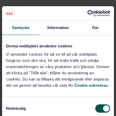
Subscribe on standards - Read more
Price:
0 SEK
Samtycke
Information
Om
Add to cart
PDF
Denna webbplats använder cookies
Show more
Vi använder cookies för att se till att vår webbplats
fungerar som den ska, för att mäta trafik och stödja
Product information
marknadsföringen av våra produkter och tjänster. Genom
att klicka på "Tillåt alla", tillåter du användning av
English
Language:
cookies. Du kan ta tillbaka ditt medgivande eller anpassa
Svenska institutet för
Written by:
ditt val genom att besöka vår sida för
Cookie-sekretess
.
standarder
International title:
STD-36824
Article no:
S
Nödvändig
a
1
Edition:
m