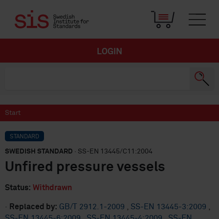
LOGIN
Start
STANDARD
SWEDISH STANDARD
· SS-EN 13445/C11:2004
Unfired pressure vessels
Status:
Withdrawn
·
Replaced by:
GB/T 2912.1-2009
,
SS-EN 13445-3:2009
,
SS-EN 13445-6:2009
,
SS-EN 13445-4:2009
,
SS-EN