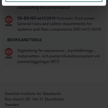
cooled liquid coolers - Test procedures for
establishing the performance
SS-EN ISO 4413:2010
Hydraulic fluid power -
General rules and safety requirements for
systems and their components (ISO 4413:2010)
BOOKS AND TOOLS
Vägledning för expansions-, tryckhållnings-,
matarvatten- och pumpcirkulationssystem vid
pannanläggningar (VET)
Swedish Institute for Standards
Box 45443, SE-104 31 Stockholm
Sweden