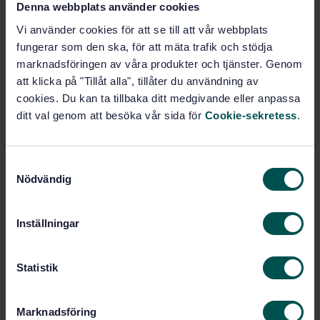
Denna webbplats använder cookies
Price:
740 SEK
Vi använder cookies för att se till att vår webbplats
Add to cart
fungerar som den ska, för att mäta trafik och stödja
PDF
marknadsföringen av våra produkter och tjänster. Genom
att klicka på "Tillåt alla", tillåter du användning av
Show more
cookies. Du kan ta tillbaka ditt medgivande eller anpassa
ditt val genom att besöka vår sida för
Cookie-sekretess
.
Product information
S
English
Language:
Nödvändig
a
CEN
Written by:
m
International title:
t
Inställningar
STD-9990232
Article no:
y
c
1995
Edition:
k
Statistik
2/1/1995
Approved:
e
6
No of pages:
s
Marknadsföring
v