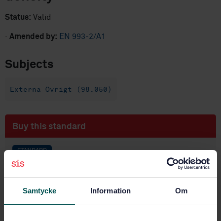
Status:
Valid
·
Amended by:
EN 993-2/A1
Subjects
Externa Övrigt (98.050)
Buy this standard
STANDARD
FOREIGN STANDARD - PUBLIC
· EN 993-2
Methods of test for dense shaped refractory
products - Part 2: Determination of true density
Samtycke
Information
Om
Subscribe on standards - Read more