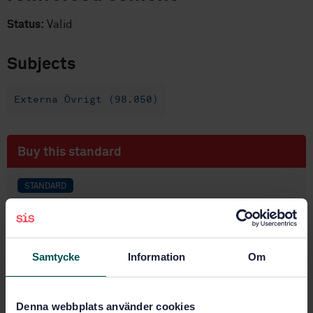
Status:
Valid
Subjects
Externa Övrigt (98.050)
Buy this standard
STANDARD
FOREIGN STANDARD - PUBLIC
· EN 1169
Precast concrete products - General rules for factory
production control of glass-fibre reinforced cement
Samtycke
Information
Om
Subscribe on standards - Read more
Price:
667 SEK
Denna webbplats använder cookies