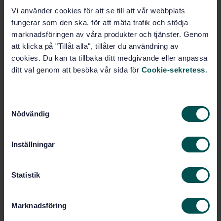
Add to cart
Vi använder cookies för att se till att vår webbplats
PDF
fungerar som den ska, för att mäta trafik och stödja
marknadsföringen av våra produkter och tjänster. Genom
Show more
att klicka på "Tillåt alla", tillåter du användning av
cookies. Du kan ta tillbaka ditt medgivande eller anpassa
ditt val genom att besöka vår sida för
Cookie-sekretess
.
Product information
English
Language:
S
CEN
Written by:
Nödvändig
a
International title:
m
t
STD-9990345
Article no:
Inställningar
y
1999
Edition:
c
10/1/1999
Approved:
k
Statistik
12
No of pages:
e
s
Marknadsföring
v
Within the same area