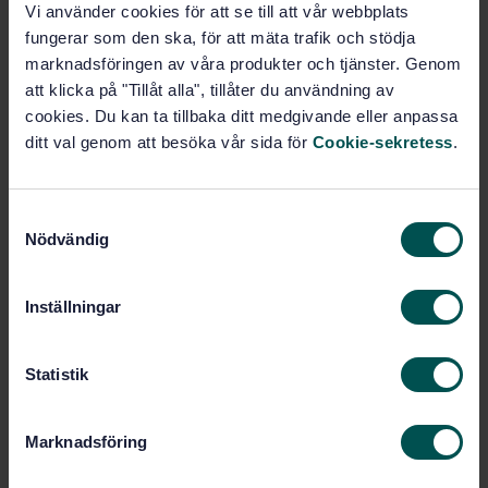
Vi använder cookies för att se till att vår webbplats
fungerar som den ska, för att mäta trafik och stödja
Subscribe on standards - Read more
marknadsföringen av våra produkter och tjänster. Genom
att klicka på "Tillåt alla", tillåter du användning av
Price:
687 SEK
cookies. Du kan ta tillbaka ditt medgivande eller anpassa
Add to cart
ditt val genom att besöka vår sida för
Cookie-sekretess
.
PDF
Show more
S
Nödvändig
a
m
Product information
t
Inställningar
y
Swedish
Language:
c
Presentation, SIS/TK 269/AG 01
Written by:
k
Statistik
International title:
e
STD-82091782
Article no:
s
Marknadsföring
2
v
Edition:
a
11/25/2024
Approved: