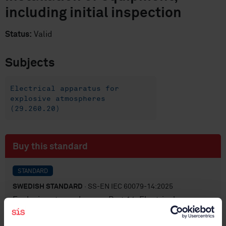
including initial inspection
Status:
Valid
Subjects
Electrical apparatus for
explosive atmospheres
(29.260.20)
Buy this standard
STANDARD
SWEDISH STANDARD
· SS-EN IEC 60079-14:2025
Explosive atmospheres – Part 14: Electrical
installation design, selection and installation of
equipment, including initial inspection