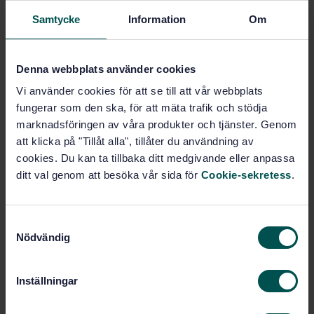
Samtycke
Information
Om
Subscribe on standards - Read more
Price:
2 851 SEK
Denna webbplats använder cookies
Add to cart
Vi använder cookies för att se till att vår webbplats
PDF
fungerar som den ska, för att mäta trafik och stödja
marknadsföringen av våra produkter och tjänster. Genom
Show more
att klicka på "Tillåt alla", tillåter du användning av
cookies. Du kan ta tillbaka ditt medgivande eller anpassa
Product information
ditt val genom att besöka vår sida för
Cookie-sekretess
.
English
Language:
S
SEK SVENSK ELSTANDARD
Written by:
Nödvändig
a
International title:
m
STD-82095528
Article no:
t
Inställningar
5
Edition:
y
5/7/2025
Approved:
c