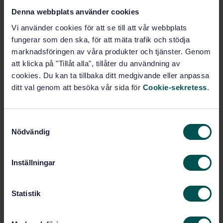
STANDARD
Denna webbplats använder cookies
SWEDISH STANDARD
· SS-EN 15727:2010
Vi använder cookies för att se till att vår webbplats
Ventilation for buildings - Ducts and ductwork
fungerar som den ska, för att mäta trafik och stödja
components, leakage classification and testing
marknadsföringen av våra produkter och tjänster. Genom
att klicka på "Tillåt alla", tillåter du användning av
Subscribe on standards - Read more
cookies. Du kan ta tillbaka ditt medgivande eller anpassa
ditt val genom att besöka vår sida för
Cookie-sekretess
.
Price:
789 SEK
Add to cart
PDF
S
Nödvändig
a
Show more
m
t
Inställningar
y
Product information
c
k
Statistik
Swedish
Language:
e
Ventilation, SIS/TK 170/AG 03
Written by:
s