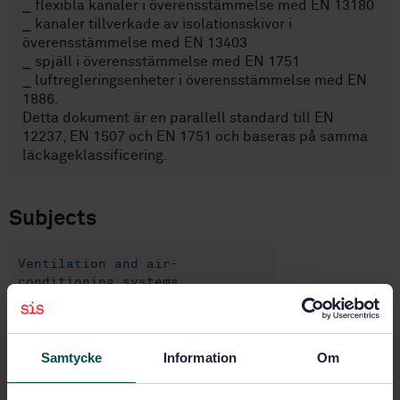
⎯ flexibla kanaler i överensstämmelse med EN 13180
⎯ kanaler tillverkade av isolationsskivor i
överensstämmelse med EN 13403
⎯ spjäll i överensstämmelse med EN 1751
⎯ luftregleringsenheter i överensstämmelse med EN
1886.
Detta dokument är en parallell standard till EN
12237, EN 1507 och EN 1751 och baseras på samma
läckageklassificering.
Subjects
Ventilation and air-
conditioning systems
(91.140.30)
Samtycke
Information
Om
Buy this standard