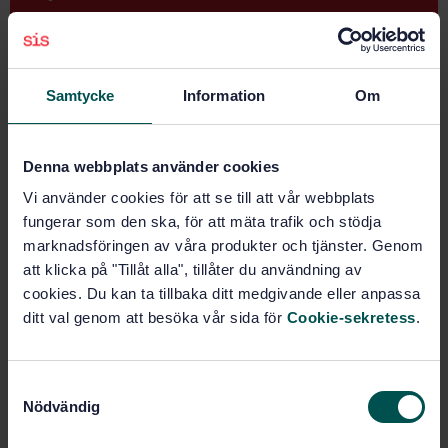
STANDARD
SWEDISH STANDARD
· SS-EN 15426:2007
Samtycke
Information
Om
Candles - Specification for sooting behaviour
Subscribe on standards - Read more
Denna webbplats använder cookies
Price:
1 097 SEK
Vi använder cookies för att se till att vår webbplats
Add to cart
fungerar som den ska, för att mäta trafik och stödja
PDF
marknadsföringen av våra produkter och tjänster. Genom
att klicka på "Tillåt alla", tillåter du användning av
Show more
cookies. Du kan ta tillbaka ditt medgivande eller anpassa
ditt val genom att besöka vår sida för
Cookie-sekretess
.
Product information
S
Swedish
Language:
Nödvändig
a
Svenska institutet för
Written by:
m