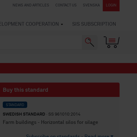
NEWS AND ARTICLES
CONTACT US
SVENSKA
LOGIN
VELOPMENT COOPERATION
SIS SUBSCRIPTION
Buy this standard
STANDARD
SWEDISH STANDARD
· SS 961010:2014
Farm buildings - Horizontal silos for silage
Subscribe on standards - Read more