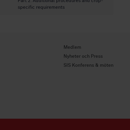
Part 2: Additional procedures and crop-
specific requirements
Medlem
Nyheter och Press
SIS Konferens & möten