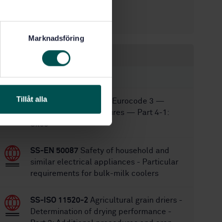
20
No of pages:
SS 961010
Replaces:
Marknadsföring
Within the same area
STANDARDS
Tillåt alla
SS-EN 1993-4-1:2026
Eurocode 3 —
Design of steel structures — Part 4-1:
Silos
SS-EN 50087
Safety of household and
similar electrical appliances - Particular
requirements for bulk-milk coolers
SS-ISO 11520-2
Agricultural grain driers -
Determination of drying performance -