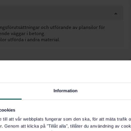
gsförutsättningar och utförande av plansilor för
ående väggar i betong.
lor utförda i andra material.
duce (65.040.20)
Information
cookies
e till att vår webbplats fungerar som den ska, för att mäta trafi
. Genom att klicka på "Tillåt alla", tillåter du användning av cooki