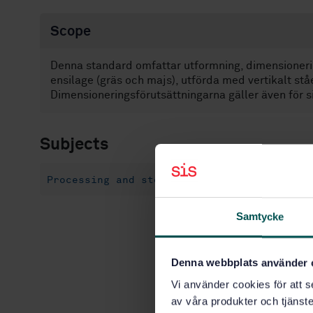
Scope
Denna standard omfattar utformning, dimensionerin
ensilage (gräs och majs), utförda med vertikalt st
Dimensioneringsförutsättningarna gäller även för si
Subjects
Processing and storage of agricultural pro
Samtycke
Denna webbplats använder 
Vi använder cookies för att s
av våra produkter och tjänster