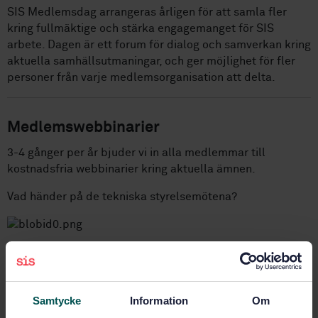
SIS Medlemsdag arrangeras årligen för att samla fler
kring fullmäktige och stärka engagemanget för SIS
arbete. Dagen är ett forum för dialog och samverkan kring
aktuella samhällsutmaningar, och ger möjlighet för fler
personer från varje medlemsorganisation att delta.
Medlemswebbinarier
3-4 gånger per år bjuder vi in alla medlemmar till
kostnadsfria webbinarier kring aktuella ämnen.
Vad händer på de tekniska styrelsemötena?
Vårens medlemswebbinarium 2026!
Karin Lindmark & Natalie Siljetal
, från Kommunikation
Samtycke
Information
Om
och Externa relationer, sitter i ISO:s och CEN/Cenelecs