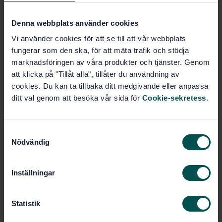
tekniska styrelser. På medlemswebbinariet som hölls den
21 april berättade de om aktuella frågor och beslut.
Denna webbplats använder cookies
Vi använder cookies för att se till att vår webbplats
fungerar som den ska, för att mäta trafik och stödja
Karin Lindmark
Natalie Siljetal
marknadsföringen av våra produkter och tjänster. Genom
att klicka på "Tillåt alla", tillåter du användning av
cookies. Du kan ta tillbaka ditt medgivande eller anpassa
Under webbinaret gavs allmän information om:
ditt val genom att besöka vår sida för
Cookie-sekretess
.
Hur de tekniska styrelserna fungerar, vilka som deltar
och hur ett möte går till
S
Hur och vad kan vi påverka
Nödvändig
Skillnader och likheter mellan (CEN) Europa och det
a
internationella (ISO)
m
Aktuella utmaningar för standardiseringen
t
Inställningar
Viktiga beslut och diskussioner från de senaste
y
mötena
c
Vad händer framåt?
k
Statistik
e
Mötet hade samma upplägg som tidigare